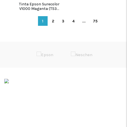
Tinta Epson Surecolor
V1000 Magenta (T53...
1
2
3
4
...
75
Soluções de Impressão Digital
Rua da Bica, Núcleo Empresarial II
Armazém F
2665-608 Venda do Pinheiro
38º 55.475’N / 9º 13.196’W