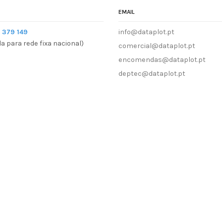
EMAIL
 379 149
info@dataplot.pt
 para rede fixa nacional)
comercial@dataplot.pt
encomendas@dataplot.pt
deptec@dataplot.pt