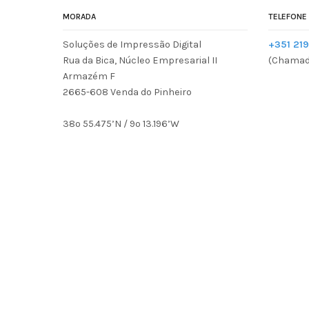
MORADA
TELEFONE
Soluções de Impressão Digital
+351 219
Rua da Bica, Núcleo Empresarial II
(Chamada
Armazém F
2665-608 Venda do Pinheiro
38º 55.475’N / 9º 13.196’W