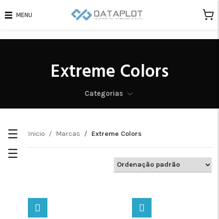
MENU
ACABAMENTO
TIPO
DE
Matte
9
SUBSTRATO
Extreme Colors
Lonas
9
Satin
13
Papel
10
Categorias
☰
Inicio
Marcas
Extreme Colors
☰