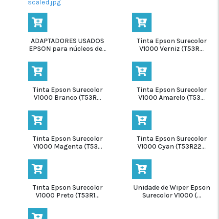
1500
16
Surecolor
7
ml
SC-
S80600 L
ADAPTADORES USADOS
Tinta Epson Surecolor
EPSON para núcleos de...
V1000 Verniz (T53R...
Surecolor
7
SC-
S80600
Tinta Epson Surecolor
Tinta Epson Surecolor
V1000 Branco (T53R...
V1000 Amarelo (T53...
Tinta Epson Surecolor
Tinta Epson Surecolor
V1000 Magenta (T53...
V1000 Cyan (T53R22...
Tinta Epson Surecolor
Unidade de Wiper Epson
V1000 Preto (T53R1...
Surecolor V1000 (...