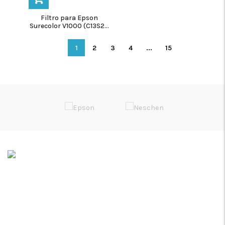
Filtro para Epson
Surecolor V1000 (C13S2...
1
2
3
4
...
15
Soluções de Impressão Digital
Rua da Bica, Núcleo Empresarial II
Armazém F
2665-608 Venda do Pinheiro