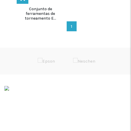
Conjunto de
ferramentas de
torneamento E...
1
Soluções de Impressão Digital
Rua da Bica, Núcleo Empresarial II
Armazém F
2665-608 Venda do Pinheiro