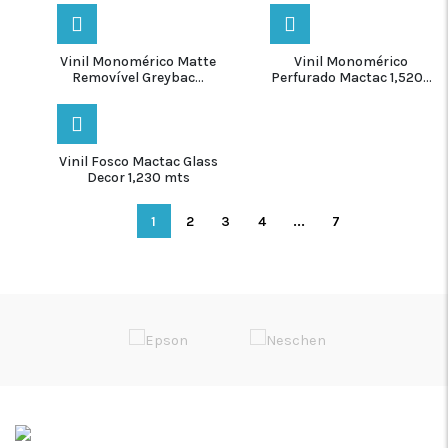
Vinil Monomérico Matte
Vinil Monomérico
Removível Greybac...
Perfurado Mactac 1,520...
Vinil Fosco Mactac Glass
Decor 1,230 mts
1
2
3
4
...
7