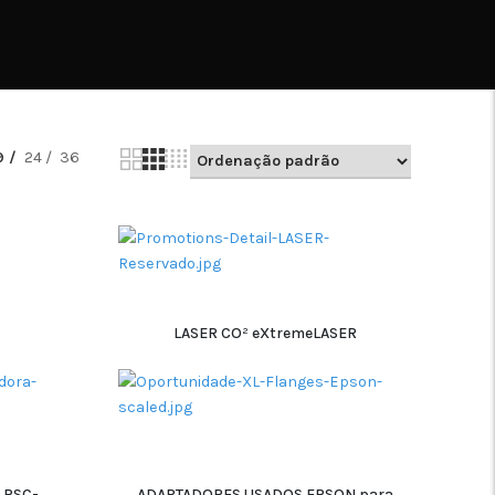
9
24
36
LASER CO² eXtremeLASER
ADICIONAR
 RSC-
ADAPTADORES USADOS EPSON para