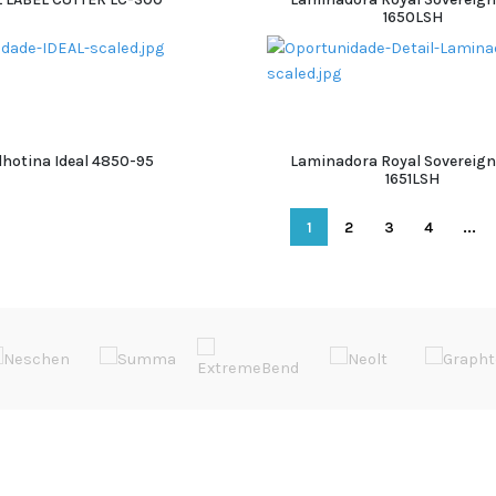
1650LSH
ADICIONAR
ADICIONAR
lhotina Ideal 4850-95
Laminadora Royal Sovereign
1651LSH
ADICIONAR
ADICIONAR
1
2
3
4
...
EVENTOS
LINKS ÚTEIS