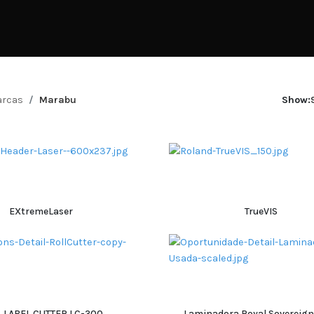
rcas
Marabu
Show:
EXtremeLaser
TrueVIS
ADICIONAR
ADICIONAR
 LABEL CUTTER LC-300
Laminadora Royal Sovereign