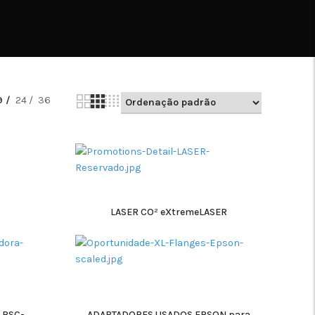
9
24
36
LASER CO² eXtremeLASER
ADICIONAR
 RSC-
ADAPTADORES USADOS EPSON para