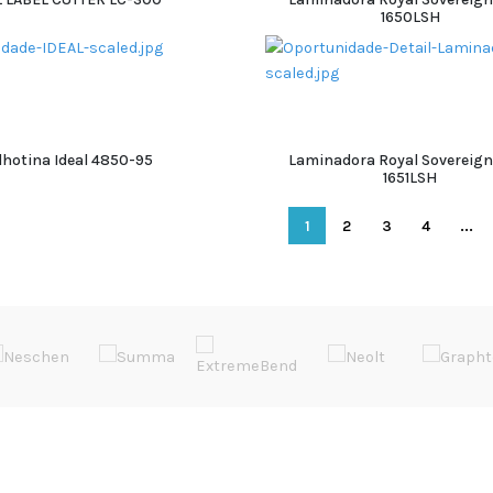
1650LSH
ADICIONAR
ADICIONAR
lhotina Ideal 4850-95
Laminadora Royal Sovereign
1651LSH
ADICIONAR
ADICIONAR
1
2
3
4
...
EVENTOS
LINKS ÚTEIS