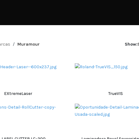
rcas
Muramour
Show:
EXtremeLaser
TrueVIS
ADICIONAR
ADICIONAR
 LABEL CUTTER LC-300
Laminadora Royal Sovereign