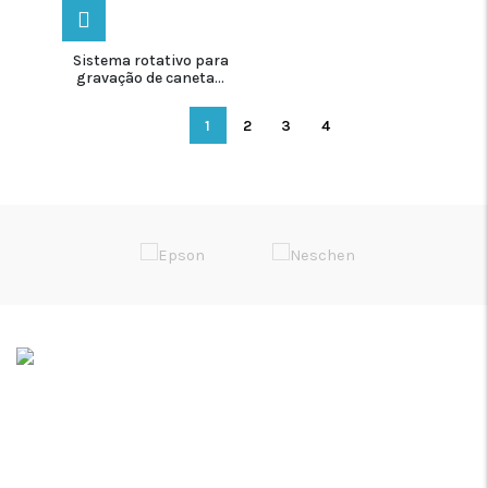
Sistema rotativo para
gravação de caneta...
1
2
3
4
Soluções de Impressão Digital
Rua da Bica, Núcleo Empresarial II
Armazém F
2665-608 Venda do Pinheiro