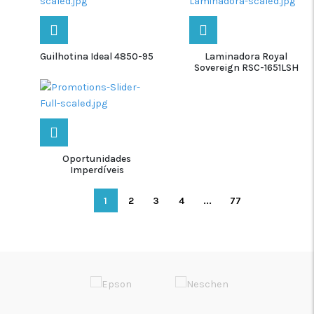
Guilhotina Ideal 4850-95
Laminadora Royal
Sovereign RSC-1651LSH
Oportunidades
Imperdíveis
1
2
3
4
...
77