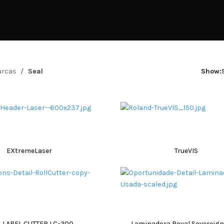
rcas
Seal
Show:
EXtremeLaser
TrueVIS
ADICIONAR
ADICIONAR
 LABEL CUTTER LC-300
Laminadora Royal Sovereign