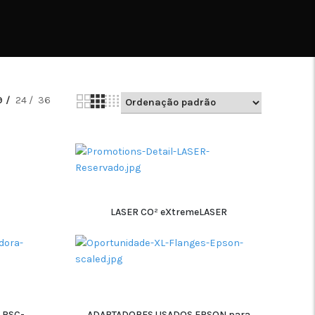
9
24
36
LASER CO² eXtremeLASER
ADICIONAR
 RSC-
ADAPTADORES USADOS EPSON para