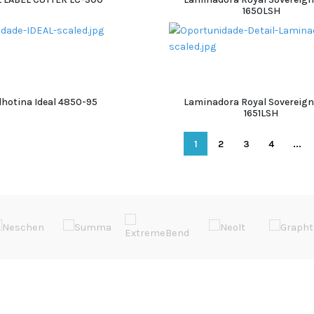
1650LSH
ADICIONAR
ADICIONAR
lhotina Ideal 4850-95
Laminadora Royal Sovereign
1651LSH
ADICIONAR
ADICIONAR
1
2
3
4
...
EVENTOS
LINKS ÚTEIS