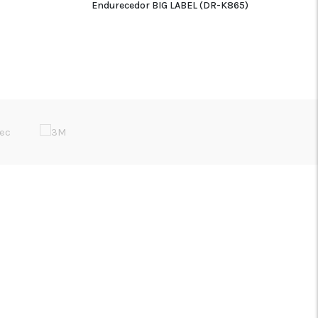
Endurecedor BIG LABEL (DR-K865)
ADICIONAR
REDES SÓCIAIS
Início
Sobre Nós
YOUTUBE
Media
LINKEDIN
FAQ’s
INSTAGRAM
Contacte-nos
FACEBOOK