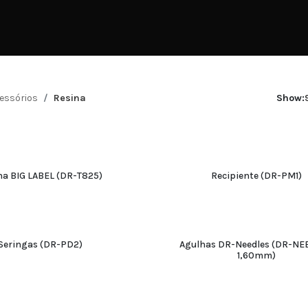
essórios
Resina
Show:
na BIG LABEL (DR-T825)
Recipiente (DR-PM1)
ADICIONAR
ADICIONAR
Seringas (DR-PD2)
Agulhas DR-Needles (DR-NE
1,60mm)
ADICIONAR
ADICIONAR