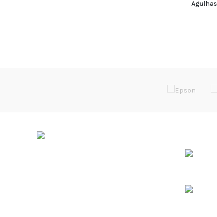
Agulhas
ÚLTIMOS 
Soluções de Impressão Digital
Rua da Bica, Núcleo Empresarial II
Armazém F
2665-608 Venda do Pinheiro
38º 55.475’N / 9º 13.196’W