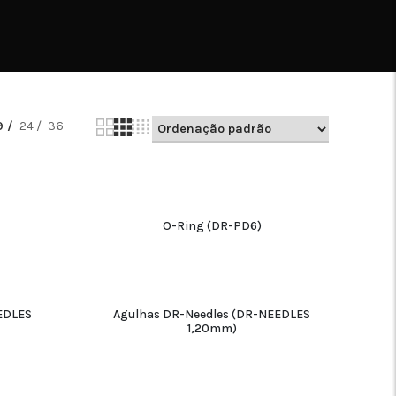
9
24
36
O-Ring (DR-PD6)
ADICIONAR
EDLES
Agulhas DR-Needles (DR-NEEDLES
1,20mm)
ADICIONAR