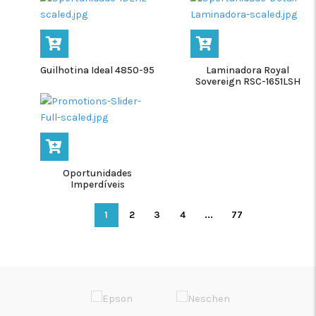
Guilhotina Ideal 4850-95
Laminadora Royal
Sovereign RSC-1651LSH
Oportunidades
Imperdíveis
1
2
3
4
...
77