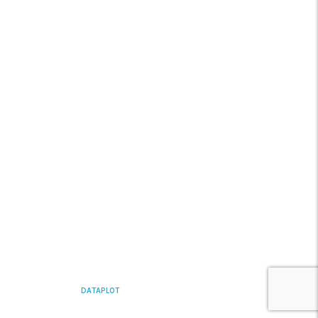
FAQ’s
Contacte-nos
REDES SÓCIAIS
YOUTUBE
LINKEDIN
INSTAGRAM
FACEBOOK
DATAPLOT
2026 CREATED BY
INCOGRAF ©
Política de Privacidade