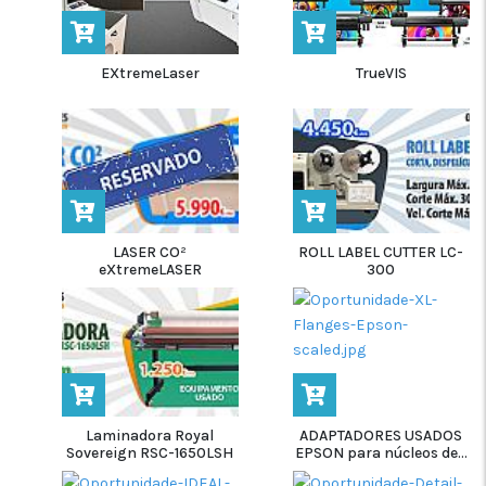
EXtremeLaser
TrueVIS
LASER CO²
ROLL LABEL CUTTER LC-
eXtremeLASER
300
Laminadora Royal
ADAPTADORES USADOS
Sovereign RSC-1650LSH
EPSON para núcleos de...