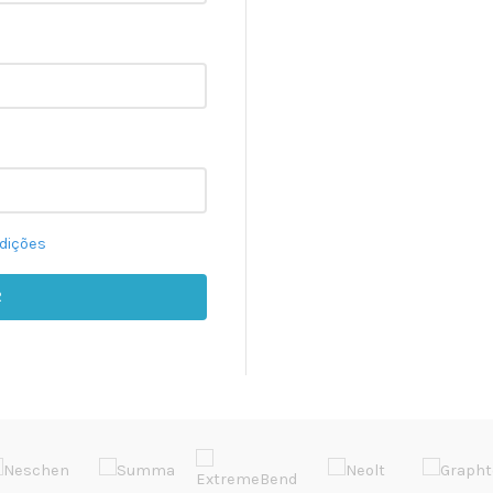
dições
R