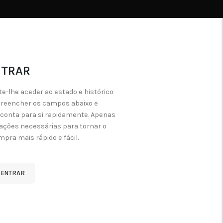
NTRAR
te-lhe aceder ao estado e histórico
 preencher os campos abaixo e
conta para si rapidamente. Apenas
ações necessárias para tornar o
pra mais rápido e fácil.
ENTRAR