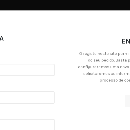
A
E
O registo neste site permi
do seu pedido. Basta
configuraremos uma nova 
solicitaremos as inform
processo de com