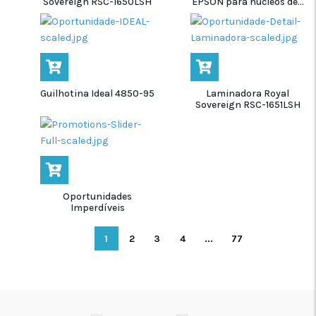
Sovereign RSC-1650LSH
EPSON para núcleos de...
Guilhotina Ideal 4850-95
Laminadora Royal
Sovereign RSC-1651LSH
Oportunidades
Imperdíveis
1
2
3
4
...
77