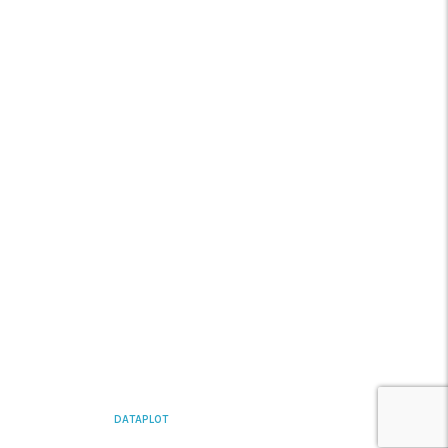
Media
FAQ’s
Contacte-nos
REDES SÓCIAIS
YOUTUBE
LINKEDIN
INSTAGRAM
FACEBOOK
DATAPLOT
2026 CREATED BY
INCOGRAF ©