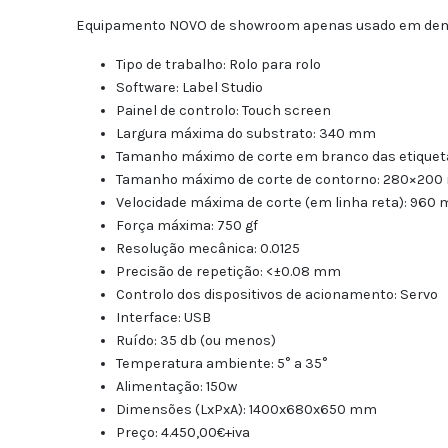
Equipamento NOVO de showroom apenas usado em dem
Tipo de trabalho: Rolo para rolo
Software: Label Studio
Painel de controlo: Touch screen
Largura máxima do substrato: 340 mm
Tamanho máximo de corte em branco das etique
Tamanho máximo de corte de contorno: 280×20
Velocidade máxima de corte (em linha reta): 960
Força máxima: 750 gf
Resolução mecânica: 0.0125
Precisão de repetição: <±0.08 mm
Controlo dos dispositivos de acionamento: Servo
Interface: USB
Ruído: 35 db (ou menos)
Temperatura ambiente: 5° a 35°
Alimentação: 150w
Dimensões (LxPxA): 1400x680x650 mm
Preço: 4.450,00€+iva