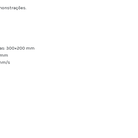
onstrações.
tas: 300×200 mm
0 mm
 mm/s