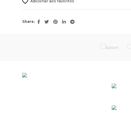
Adicionar aos favoritos
Share:
ÚLTIMOS 
Soluções de Impressão Digital
Rua da Bica, Núcleo Empresarial II
Armazém F
2665-608 Venda do Pinheiro
38º 55.475’N / 9º 13.196’W
+351 219 379 149