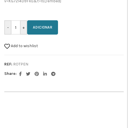
v=KG72l4D9FkE&t=1s[/embed]
ADICIONAR
Add to wishlist
REF:
ROTPEN
Share: