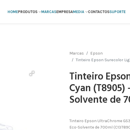
HOME
PRODUTOS
MARCAS
EMPRESA
MEDIA
CONTACTOS
SUPORTE
Marcas
Epson
Tinteiro Epson Surecolor Li
Tinteiro Epso
Cyan (T8905) 
Solvente de 
Tinteiro Epson UltraChrome GS3
Eco-Solvente de 700ml (C13T89