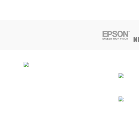
ÚLTIMOS 
Soluções de Impressão Digital
Rua da Bica, Núcleo Empresarial II
Armazém F
2665-608 Venda do Pinheiro
38º 55.475’N / 9º 13.196’W
+351 219 379 149
Chamada para rede fixa nacional
info@dataplot.pt