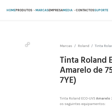
HOME
PRODUTOS
MARCAS
EMPRESA
MEDIA
CONTACTOS
SUPORTE
Marcas
Roland
Tinta Rol
Tinta Roland
Amarelo de 7
7YE)
Tinta Roland ECO-UV5
Amarelo
os seguintes equipamentos: