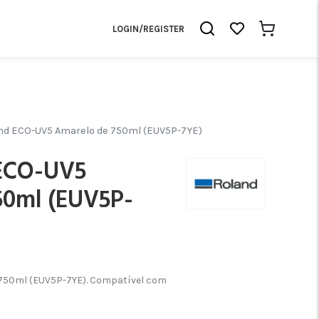
LOGIN/REGISTER
and ECO-UV5 Amarelo de 750ml (EUV5P-7YE)
 ECO-UV5
50ml (EUV5P-
750ml (EUV5P-7YE). Compatível com