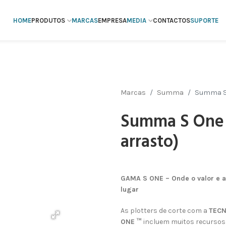
HOME
PRODUTOS
MARCAS
EMPRESA
MEDIA
CONTACTOS
SUPORTE
Marcas
Summa
Summa S 
Summa S One 
arrasto)
GAMA S ONE – Onde o valor e a
lugar
As plotters de corte com a
TECN
ONE ™
incluem muitos recursos 