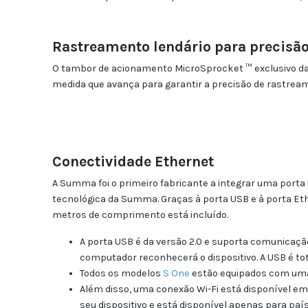
Rastreamento lendário para precis
O tambor de acionamento MicroSprocket ™ exclusivo da
medida que avança para garantir a precisão de rastream
Conectividade Ethernet
A Summa foi o primeiro fabricante a integrar uma porta
tecnológica da Summa. Graças à porta USB e à porta Eth
metros de comprimento está incluído.
A porta USB é da versão 2.0 e suporta comunicação 
computador reconhecerá o dispositivo. A USB é to
Todos os modelos
S One
estão equipados com uma 
Além disso, uma conexão Wi-Fi está disponível em 
seu dispositivo e está disponível apenas para paí