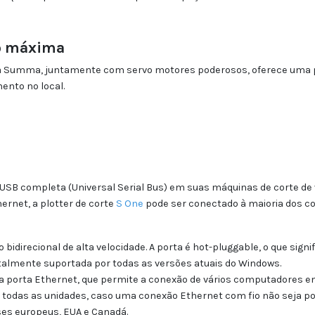
ão máxima
 Summa, juntamente com servo motores poderosos, oferece uma prec
ento no local.
 USB completa (Universal Serial Bus) em suas máquinas de corte de v
ernet, a plotter de corte
S One
pode ser conectado à maioria dos 
bidirecional de alta velocidade. A porta é hot-pluggable, o que signi
talmente suportada por todas as versões atuais do Windows.
porta Ethernet, que permite a conexão de vários computadores em
todas as unidades, caso uma conexão Ethernet com fio não seja poss
ses europeus, EUA e Canadá.