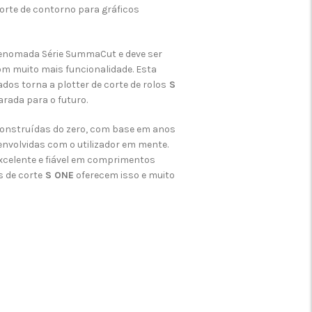
corte de contorno para gráficos
renomada Série SummaCut e deve ser
m muito mais funcionalidade. Esta
os torna a plotter de corte de rolos
S
arada para o futuro.
onstruídas do zero, com base em anos
envolvidas com o utilizador em mente.
excelente e fiável em comprimentos
s de corte
S ONE
oferecem isso e muito