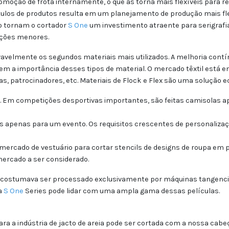
ção de frota internamente, o que as torna mais flexíveis para re
rótulos de produtos resulta em um planejamento de produção mais fle
no tornam o cortador
S One
um investimento atraente para serigrafia
uções menores.
rovavelmente os segundos materiais mais utilizados. A melhoria contí
tem a importância desses tipos de material. O mercado têxtil está
s, patrocinadores, etc. Materiais de Flock e Flex são uma solução
iva. Em competições desportivas importantes, são feitas camisolas 
s apenas para um evento. Os requisitos crescentes de personalizaç
ercado de vestuário para cortar stencils de designs de roupa em p
mercado a ser considerado.
a costumava ser processado exclusivamente por máquinas tangenciais
a
S One
Series pode lidar com uma ampla gama dessas películas.
 a indústria de jacto de areia pode ser cortada com a nossa cabeça