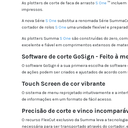
As plotters de corte de faca de arrasto
S One
™ incluem m
impressos.
A nova Série
S One
substitui a renomada Série SummaCut
cortador de rolos
S One
uma unidade flexível e preparada
As plotters Summa
S One
são construídas do zero, com
excelente e fiável em comprimentos extensos de materi
Software de corte GoSign - Feito à 
O software GoSign é a sua primeira escolha de software 
de ações podem ser criados e ajustados de acordo com 
Touch Screen de cor vibrante
O sistema de menu reprojetado intuitivamente e a interf
de informações em um formato de fácil acesso.
Pr
ecisão de corte e vinco incompará
O recurso FlexCut exclusivo da Summa leva a tecnologia 
necessária para ser transportado através do cortador, e