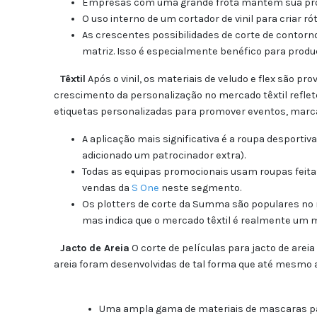
Empresas com uma grande frota mantêm sua promo
O uso interno de um cortador de vinil para criar 
As crescentes possibilidades de corte de contor
matriz. Isso é especialmente benéfico para prod
Têxtil
Após o vinil, os materiais de veludo e flex são p
crescimento da personalização no mercado têxtil refle
etiquetas personalizadas para promover eventos, marca
A aplicação mais significativa é a roupa desport
adicionado um patrocinador extra).
Todas as equipas promocionais usam roupas feita
vendas da
S One
neste segmento.
Os plotters de corte da Summa são populares no m
mas indica que o mercado têxtil é realmente um 
Jacto de Areia
O corte de películas para jacto de arei
areia foram desenvolvidas de tal forma que até mesmo 
Uma ampla gama de materiais de mascaras para