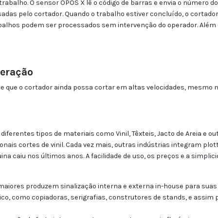
 trabalho. O sensor OPOS X lê o código de barras e envia o número d
adas pelo cortador. Quando o trabalho estiver concluído, o corta
abalhos podem ser processados sem intervenção do operador. Além di
geração
e que o cortador ainda possa cortar em altas velocidades, mesmo na
ferentes tipos de materiais como Vinil, Têxteis, Jacto de Areia e o
nais cortes de vinil. Cada vez mais, outras indústrias integram plot
ina caiu nos últimos anos. A facilidade de uso, os preços e a simpli
 maiores produzem sinalização interna e externa in-house para sua
, como copiadoras, serigrafias, construtores de stands, e assim po