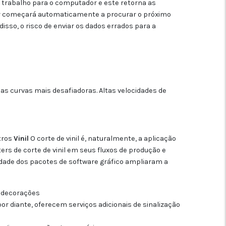
o trabalho para o computador e este retorna as
dor começará automaticamente a procurar o próximo
sso, o risco de enviar os dados errados para a
s curvas mais desafiadoras. Altas velocidades de
utros
Vinil
O corte de vinil é, naturalmente, a aplicação
ters de corte de vinil em seus fluxos de produção e
cidade dos pacotes de software gráfico ampliaram a
s decorações
r diante, oferecem serviços adicionais de sinalização