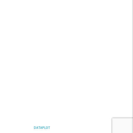
Media
FAQ’s
Contacte-nos
REDES SÓCIAIS
YOUTUBE
LINKEDIN
INSTAGRAM
FACEBOOK
DATAPLOT
2026 CREATED BY
INCOGRAF ©