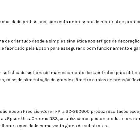
 qualidade profissional com esta impressora de material de promoção
a de criar tudo desde a simples sinalética aos artigos de decoraç
e fabricado pela Epson para assegurar o bom funcionamento e garan
m sofisticado sistema de manuseamento de substratos para obter
, rolos de alimentação de grande diâmetro e rolos de pressão flexív
são Epson PrecisionCore TFP, a SC-S60600 produz resultados excep
tas Epson UltraChrome GS3, os utilizadores podem produzir uma am
elhorar a qualidade numa vasta gama de substratos.