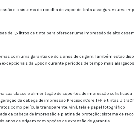
ssão e o sistema de recolha de vapor de tinta asseguram uma imp
olsas de 1,5 litros de tinta para oferecer uma impressão de alto d
emas com uma garantia de dois anos de origem. Também estão dispon
ia excepcionais da Epson durante períodos de tempo mais alargados
 na sua classe e alimentação de suportes de impressão sofisticada
e geração da cabeça de impressão PrecisionCore TFP e tintas Ultra
tos como película transparente, vinil, tela e papel fotográfico
da da cabeça de impressão e platina de proteção; sistema de recol
dois anos de origem com opções de extensão de garantia