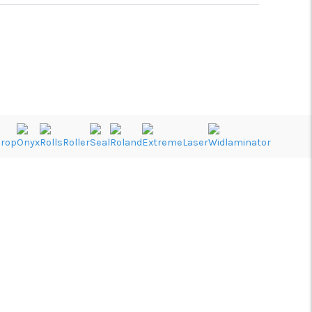
REDES SÓCIAIS
Início
Sobre Nós
YOUTUBE
Media
LINKEDIN
FAQ’s
INSTAGRAM
Contacte-nos
FACEBOOK