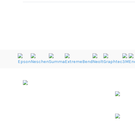
ÚLTIMOS 
Soluções de Impressão Digital
Rua da Bica, Núcleo Empresarial II
Armazém F
2665-608 Venda do Pinheiro
38º 55.475’N / 9º 13.196’W