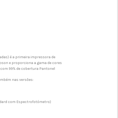
adas) é a primeira impressora de
Epson e proporciona a gama de cores
 com 99% de cobertura Pantone1
também nas versões:
dard com Espectrofotómetro)