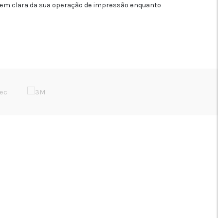
agem clara da sua operação de impressão enquanto
REDES SÓCIAIS
Início
Sobre Nós
YOUTUBE
Media
LINKEDIN
FAQ’s
INSTAGRAM
Contacte-nos
FACEBOOK