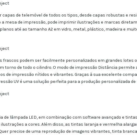
ar capas de telemóvel de todos os tipos, desde capas robustas e re
 a mesa de impressão, pode imprimir ilustrações e marcas diretame
planos até ao tamanho A2 em vidro, metal, plástico, madeira e muit
os frascos podem ser facilmente personalizados em grandes lotes 
 em torno de todo o cilindro. O modo de impressão Distância permite
ados de impressão nítidos e vibrantes. Graças à sua excelente comp
ressão UV é uma solução perfeita para a produção personalizada de
 de lâmpada LED, em combinação com software avançado e tintas lí
ilustrações a cores. Além disso, as tintas laranja e vermelha alarg
Quer precise de uma reprodução de imagens vibrantes, tinta branca