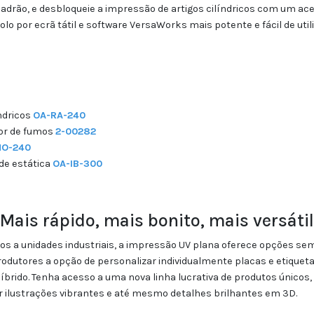
rão, e desbloqueie a impressão de artigos cilíndricos com um aces
o por ecrã tátil e software VersaWorks mais potente e fácil de utili
ndricos
OA-RA-240
tor de fumos
2-00282
MO-240
ade estática
OA-IB-300
Mais rápido, mais bonito, mais versátil
icos a unidades industriais, a impressão UV plana oferece opções 
odutores a opção de personalizar individualmente placas e etiqueta
rido. Tenha acesso a uma nova linha lucrativa de produtos únicos,
r ilustrações vibrantes e até mesmo detalhes brilhantes em 3D.