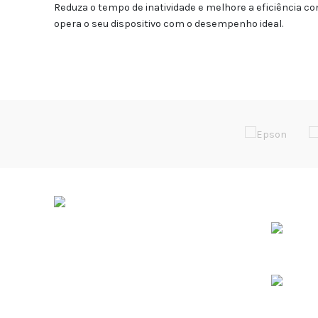
Reduza o tempo de inatividade e melhore a eficiência 
opera o seu dispositivo com o desempenho ideal.
ÚLTIMOS 
Soluções de Impressão Digital
Rua da Bica, Núcleo Empresarial II
Armazém F
2665-608 Venda do Pinheiro
38º 55.475’N / 9º 13.196’W