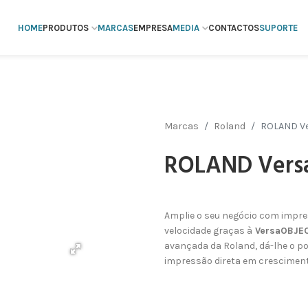
HOME
PRODUTOS
MARCAS
EMPRESA
MEDIA
CONTACTOS
SUPORTE
Marcas
Roland
ROLAND V
ROLAND Vers
Amplie o seu negócio com impress
velocidade graças à
VersaOBJE
avançada da Roland, dá-lhe o p
impressão direta em crescimen