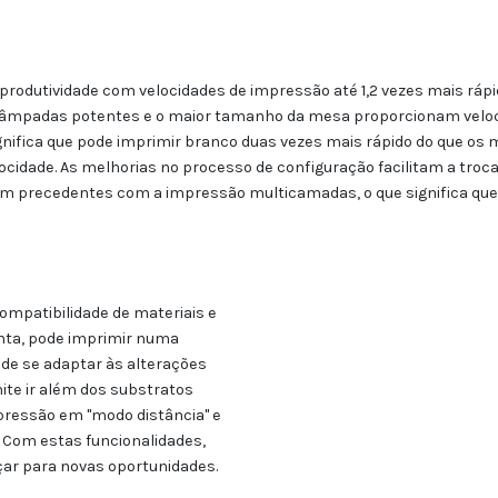
produtividade com velocidades de impressão até 1,2 vezes mais ráp
 lâmpadas potentes e o maior tamanho da mesa proporcionam veloc
gnifica que pode imprimir branco duas vezes mais rápido do que os m
dade. As melhorias no processo de configuração facilitam a troca 
 precedentes com a impressão multicamadas, o que significa que
ompatibilidade de materiais e
nta, pode imprimir numa
de se adaptar às alterações
te ir além dos substratos
mpressão em "modo distância" e
. Com estas funcionalidades,
çar para novas oportunidades.