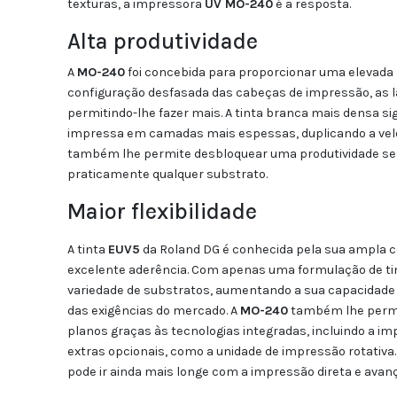
texturas, a impressora
UV MO-240
é a resposta.
Alta produtividade
A
MO-240
foi concebida para proporcionar uma elevada 
configuração desfasada das cabeças de impressão, as
permitindo-lhe fazer mais. A tinta branca mais densa si
impressa em camadas mais espessas, duplicando a veloci
também lhe permite desbloquear uma produtividade sem
praticamente qualquer substrato.
Maior flexibilidade
A tinta
EUV5
da Roland DG é conhecida pela sua ampla c
excelente aderência. Com apenas uma formulação de ti
variedade de substratos, aumentando a sua capacidade 
das exigências do mercado. A
MO-240
também lhe permi
planos graças às tecnologias integradas, incluindo a i
extras opcionais, como a unidade de impressão rotativa
pode ir ainda mais longe com a impressão direta e avan