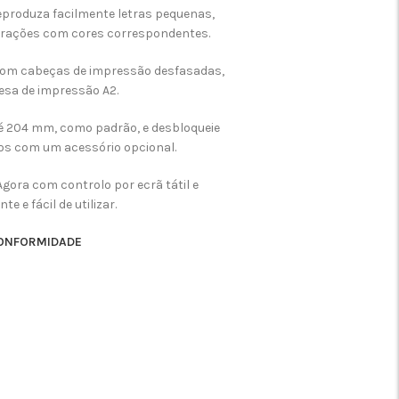
produza facilmente letras pequenas,
ustrações com cores correspondentes.
om cabeças de impressão desfasadas,
sa de impressão A2.
 204 mm, como padrão, e desbloqueie
cos com um acessório opcional.
: Agora com controlo por ecrã tátil e
 e fácil de utilizar.
CONFORMIDADE