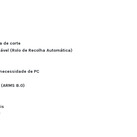
a de corte
ável (Rolo de Recolha Automática)
 necessidade de PC
o (ARMS 8.0)
is
r