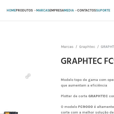
HOME
PRODUTOS
MARCAS
EMPRESA
MEDIA
CONTACTOS
SUPORTE
Marcas
Graphtec
GRAPHT
GRAPHTEC FC
Modelo topo de gama com oper
que aumentam a eficiência
Plotter de corte
GRAPHTEC
co
O modelo
FC9000
é altament
corte com a melhor solução d