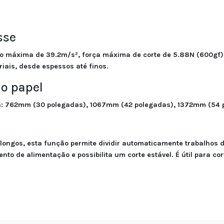
sse
 máxima de 39.2m/s², força máxima de corte de 5.88N (600gf).
iais, desde espessos até finos.
o papel
a: 762mm (30 polegadas), 1067mm (42 polegadas), 1372mm (54
s longos, esta função permite dividir automaticamente trabalho
to de alimentação e possibilita um corte estável. É útil para c