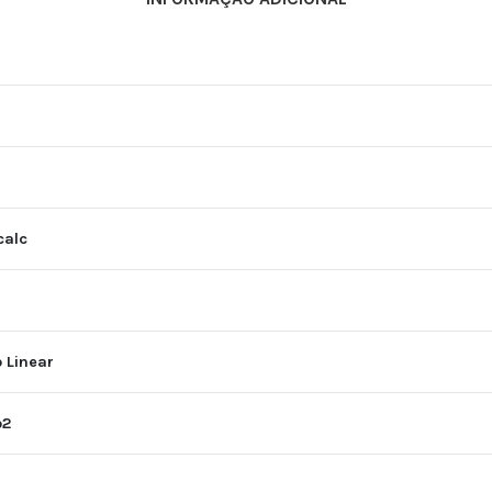
calc
 Linear
o2