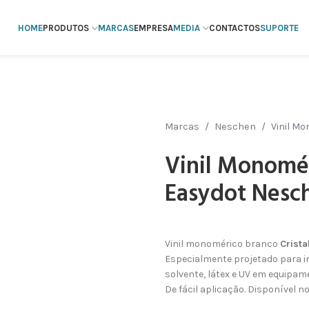
HOME
PRODUTOS
MARCAS
EMPRESA
MEDIA
CONTACTOS
SUPORTE
Marcas
Neschen
Vinil M
Vinil Monomér
Easydot Nesch
Vinil monomérico branco
Crista
Especialmente projetado para i
solvente, látex e UV em equipa
De fácil aplicação. Disponível 