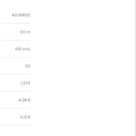
6036692
50 m
100 mic
50
1,372
4,28 €
3,12 €