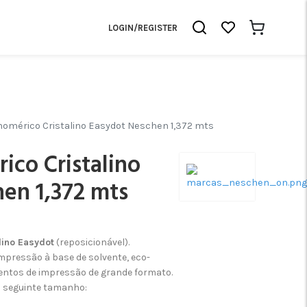
LOGIN/REGISTER
onomérico Cristalino Easydot Neschen 1,372 mts
ico Cristalino
en 1,372 mts
lino Easydot
(reposicionável).
mpressão à base de solvente, eco-
mentos de impressão de grande formato.
no seguinte tamanho: