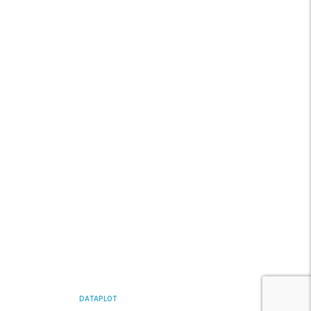
Media
FAQ’s
Contacte-nos
REDES SÓCIAIS
YOUTUBE
LINKEDIN
INSTAGRAM
FACEBOOK
DATAPLOT
2026 CREATED BY
INCOGRAF ©