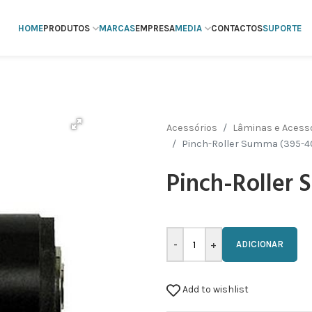
HOME
PRODUTOS
MARCAS
EMPRESA
MEDIA
CONTACTOS
SUPORTE
Acessórios
Lâminas e Acessó
Pinch-Roller Summa (395-4
Pinch-Roller 
ADICIONAR
Add to wishlist