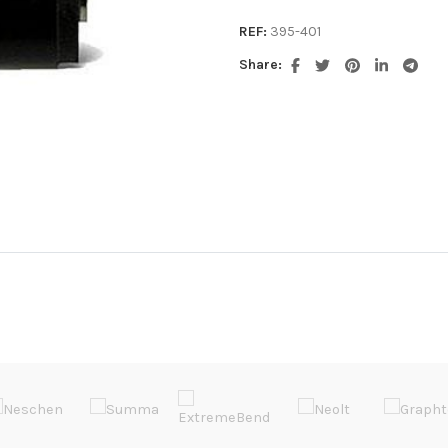
REF:
395-401
Share: