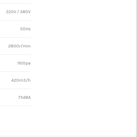
220V / 380V
50Hz
2800r/min
1100pa
420m3/h
75dBA