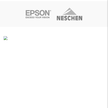
Soluções de Impressão Digital
Rua da Bica, Núcleo Empresarial II
Armazém F
2665-608 Venda do Pinheiro
38º 55.475’N / 9º 13.196’W
+351 219 379 149
Chamada para rede fixa nacional
info@dataplot.pt
ÚLTIMOS EVENTOS